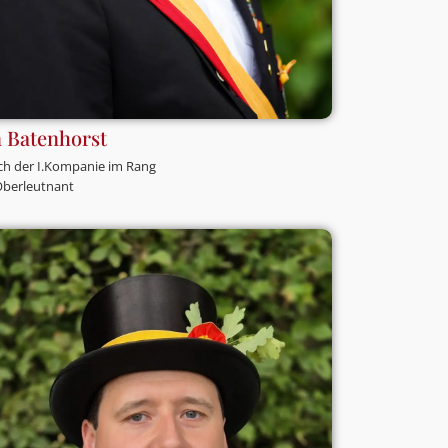
 Batenhorst
ch der I.Kompanie im Rang
Oberleutnant