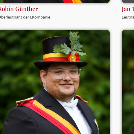
Robin Günther
Jan
berleutnant der I.Kompanie
Leutna