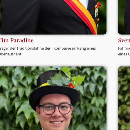
Tim Paradine
Sven
räger der Traditionsfahne der I.Kompanie im Rang eines
Fähnri
Oberleutnant
eines 