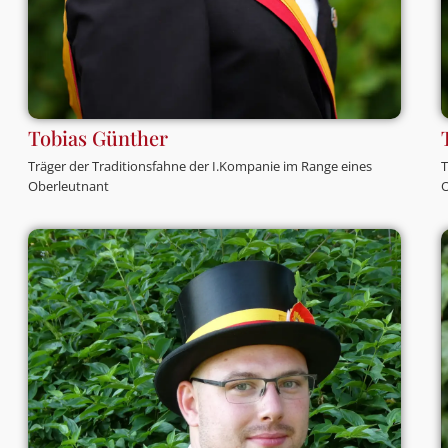
Tobias Günther
Träger der Traditionsfahne der I.Kompanie im Range eines
T
Oberleutnant