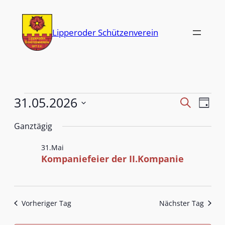
Lipperoder Schützenverein
Verans
31.05.2026
Ver
Suche
Tag
Ans
Datum
Suche
Ganztägig
Nav
wählen.
und
31.Mai
Ansich
Kompaniefeier der II.Kompanie
Naviga
Vorheriger Tag
Nächster Tag